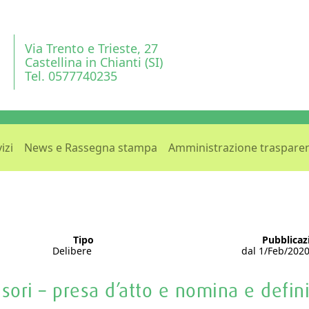
Via Trento e Trieste, 27
Castellina in Chianti (SI)
Tel. 0577740235
izi
News e Rassegna stampa
Amministrazione traspare
Tipo
Pubblicaz
Delibere
dal 1/Feb/2020
isori – presa d’atto e nomina e defin