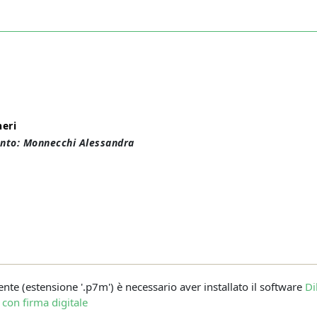
heri
nto: Monnecchi Alessandra
mente (estensione '.p7m') è necessario aver installato il software
Di
e con firma digitale