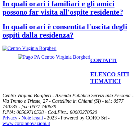
In quali orari i familiari e gli amici
possono far visita all'ospite residente?
In quali orari è consentita l'uscita degli
ospiti dalla residenza?
CONTATTI
ELENCO SITI
TEMATICI
Centro Virginia Borgheri - Azienda Pubblica Servizi alla Persona
-
Via Trento e Trieste, 27
-
Castellina in Chianti (SI)
-
tel.: 0577
740235 - fax: 0577 740639
P.IVA: 00569710528 - Cod.Fisc.: 80002270520
Privacy
-
Note legali
-
2023 - Powered by CORO Srl -
www.coroinnovazioni.it