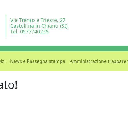
Via Trento e Trieste, 27
Castellina in Chianti (SI)
Tel. 0577740235
izi
News e Rassegna stampa
Amministrazione traspare
ato!